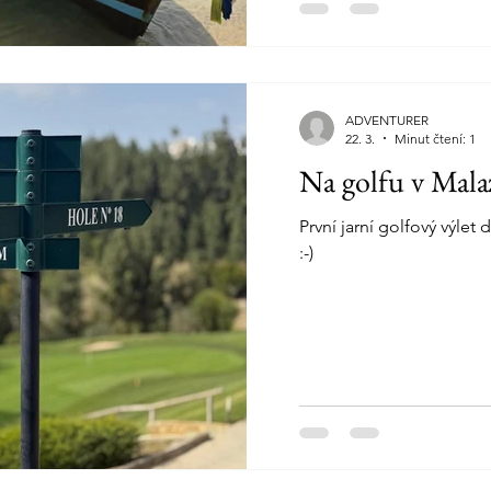
Občasné tropické přeháň
období dešťů, ale většino
ADVENTURER
22. 3.
Minut čtení: 1
Na golfu v Mala
První jarní golfový výlet
:-)