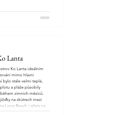
Ko Lanta
ostrov Ko Lanta ideálním
stování mimo hlavní
í bylo stále velmi teplé,
lotu a pláže působily
 během zimních měsíců.
ojížďky na skútrech mezi
na Long Beach i výlety na
lováním v tyrkysové vodě.