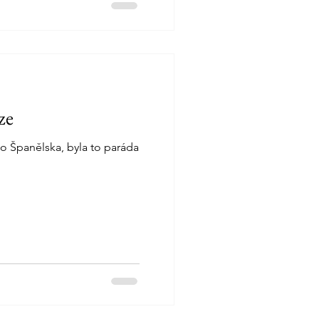
ky připomněly blížící se
u jen na chvíli ochladily
ze
 do Španělska, byla to paráda