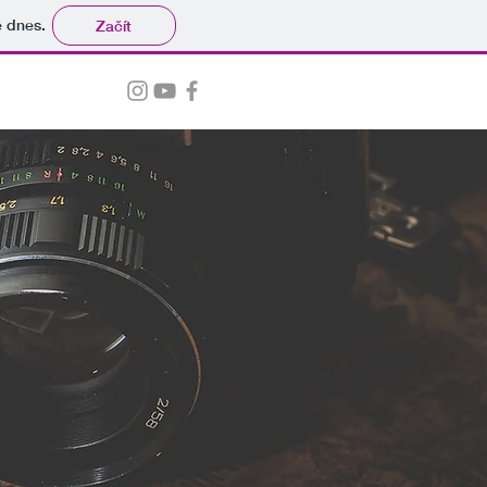
tě dnes.
Začít