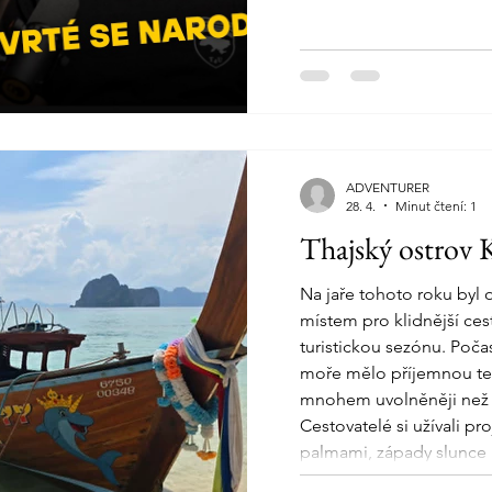
ADVENTURER
28. 4.
Minut čtení: 1
Thajský ostrov 
Na jaře tohoto roku byl 
místem pro klidnější ce
turistickou sezónu. Počas
moře mělo příjemnou tep
mnohem uvolněněji než
Cestovatelé si užívali pr
palmami, západy slunce 
okolní ostrovy se šnorch