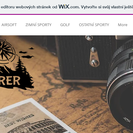
v editoru webových stránek od
.com
. Vytvořte si svůj vlastní ješ
AIRSOFT
ZIMNÍ SPORTY
GOLF
OSTATNÍ SPORTY
More